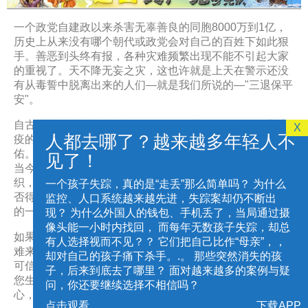
转移矛盾（用民族主义或经济成就转移对制度的质疑）
只能作为宗教注册。有其他宗教信仰的人可以学习法轮功，
之时。
法律必须是明确的、具体的，从来就没有什么抽象的法律；
煽动情绪（如阶级斗争、民族自豪感）
邪教核心成员富可敌国：
中共高层家族往往控制巨额财
他们不是"爱国者"，不是"民族的代表者"；
随着了解加深自行调整信仰关系。
同样，破坏国家法律、行政法规的实施，也必须是明确的。
一个政党自建政以来杀害无辜善良的同胞8000万到1亿，
洗脑控制（用重复灌输塑造统一思维）
富，通过权贵资本主义积累资产，同时对外宣称"为人民服
《圣经启示录》预言"最后的审判"到来时，将淘汰所有印上
目前，全国现行有效的法律（人大层面的立法）约三百部、
历史上从来没有哪个朝代或政党会对自己的百姓下如此狠
他们掏空国家，绑架民族，剥削人民，腐蚀文化，中共不是
务"，营造虚假清廉形象。
6. 法轮功与佛教的相似与不同？
兽记的人。那么曾经加入过党团队的人要避过这场灾难，唯
二、主要洗脑方式与现实案例分析
国务院制定的行政法规约六百部，没有任何一个条文对法轮
手。善恶到头终有报，各种灾难频繁出现不能不引起大家
中国，中共是西来幽灵，它们才是真正的——
反华势力
！
答：如果简单的说，两者都讲慈悲、超越生老病死。不同
一的办法就是退出中共的这些组织，抹去兽记！
功進行定义、指控信仰和传播法轮功真相违法。认定法轮功
的重视了。天不降无妄之灾，这也许就是上天在警示还没
内部等级森严：
"上级永远正确""绝对服从"，组织结构近似
处：佛教有戒律，法轮功以“真、善、忍”为指导。现代佛教
1.洗脑方式：教育洗脑
学员“破坏法律实施”，必须明确指出上述法律、行政法规中
有从毒誓中脱离出来的人们—就是我们所说的—"三退保平
金字塔式邪教体制，党员和群众层层接受指令，个人无法
注重宗教形式，法轮功讲松散管理，修炼直指人心。法轮功
3.为什么说退党是关系每个人的生死存亡的大事？
的哪部法律、法规的实施被破坏了？破坏了哪一条、哪一
安"。
自由思考与决策。
性命双修，既有法理指导，又有五套功法，揭示了更多佛教
具体手段：小学起灌输“红色思想”，历史课删减重大史实；唱
款、哪一项法律的实施了？造成了怎样的严重程度（这个法
答：
中国大陆几乎人人都是党员、团员或少先队员。当"天
没有讲出的宇宙真理，能把人带到很高层次。
红歌、写感恩党作文
自古以来，社会礼崩乐坏，道德伦丧之际，往往伴随着瘟
灭绝个体意志：
强调集体主义压倒个人价值，"组织决定一
律是执行不了了，还是名存实亡或者作废了）？ 所有法轮
X
要灭中共"时，这些人怎么办？那么神就要给人一个选择的
现实结果：青少年成为“政治顺民”，对历史缺乏真实认知，如
人都去哪了？越来越多年轻人不
疫的流行。只有从内心回归道德与善良，才能获得神佛护
切"，个人被要求"牺牲小我，成全大我"。
功学员的冤判案件中均无相关证据证明。
7. 法轮功与道教有何关联？
机会。是抛弃邪恶、选择光明，还是做邪党的替罪羊、随着
不知六四、不懂民主
佑。
见了！
答：古代道家强调独修，而法轮功则更普世化。道教注重炼
邪党下地狱，这难道不是关系每个人的生死存亡的大事吗？
抵制批评，排斥异己：
对所有批评意见视为"抹黑中国""反
⸻
实际上，作为一个普通公民或一个社会群体，根本就没有能
当今很多中国人的亲身经历验证了：只要退出中共相关组
丹、延寿，法轮功不追求此目标。道教有宗庙体系，法轮功
华势力"，将政党和国家捆绑一起通过扣帽子与舆论围剿，
力也没有条件去破坏国家法律法规的实施。只有手握公权力
织，就能逢凶化吉。平安走过劫难是人们的共同心愿，能
一个孩子失踪，真的是“走丢”那么简单吗？ 为什么
4.为何说共产党是邪教？
没有。法轮功包含了佛、道思想，简明直接，更加精深广
2.洗脑方式：媒体控制
清除内部异见，压制社会多元表达。
的官员、特别是握有最高权力的人才有能力和有条件实施这
否得到上天护佑而免于瘟疫和各种灾难，就在您那边关键
监控、人口系统越来越先进，失踪案却仍不断出
博。
种犯罪，如以权代法，以人治代替法治，或者利用权力插手
的一念。
现？ 为什么外国人的钱包、手机丢了，当局通过摄
答：
共产党实质上是打着科学的旗号反科学。科学要求实事
具体手段：所有电视、报纸、网络由宣传部统一口径；新闻
或干涉司法活动，破坏司法的独立性、公正性（如“610”人
像头能一小时内找回， 而每年无数孩子失踪，却总
求是，可中共的历史就是一部"假大空"和"假恶斗"的历史。
8. 法轮功与中国民间信仰有关吗？
联播“歌功颂德”
如果今天您不相信善恶有报，不相信三退能保平安，当灾
员操控公检法迫害法轮功学员），这才是破坏了国家法律法
有人选择视而不见？？ 它们把自己比作“母亲”，，
...
答：有文化渊源存在，但不等同民间信仰。与中国佛、道思
现实结果：民众信息来源单一，容易被误导，对世界与中国
难来时您想选择三退但是已经没有选择的机会了，所以宁
规的实施，这才是真正的犯罪。
却对自己的孩子痛下杀手。.。 那些突然消失的孩
想相通，但更为透彻。没有神像祭拜或民俗仪式。法轮功更
现实严重脱节
可信其有 不可信其无，三退不是去组织或单位退，不会对
子，后来到底去了哪里？ 面对越来越多的案例与疑
强调向内修炼心性与提高个人的道德。
⸻
您生活或工作带来任何麻烦，真名化名都可以，神佛看人
多少年来，公检法机关（法律实施的机关）利用法律形式对
问，你还要继续选择不相信吗？
心，机不可失失不再来。
法轮功学员的迫害就是破坏法律实施的最典型的案例，这种
9. 法轮功是否是一个秘密组织？
3.洗脑方式：网络审查
点击观看
下载APP