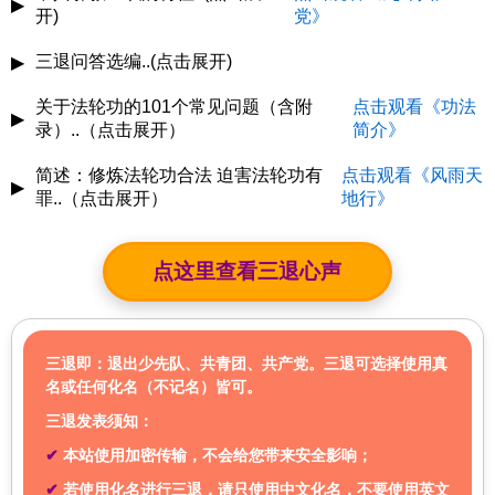
▶
制造群众依赖性（民众心理上不能离开党）
个人财富、剥夺公民基本自由，霸占民族资源，把一个文明
开)
党》
制造虚假的“集体认同”（民族主义与党绑架）
绵延数千年的古老中华搞得千疮百孔、民不聊生，山河破
思想控制：
通过党课、学习强国、意识形态宣传等方式，
碎、文化凋敝， 社会信任崩塌，道德底线沦丧，人民陷入
三退问答选编..(点击展开)
▶
“没有共产党就没有新中国”
要求党员和群众"思想统一"，塑造对党"绝对忠诚"的信仰，
无尽苦难。
→ 强行将中共与国家命运捆绑，制造“党即国家”的错觉，掩
1.为什么"天要灭中共 退党保平安"？
形成"统一思想"的精神桎梏。
关于法轮功的101个常见问题（含附
点击观看《功法
▶
盖其篡政与独裁事实。
他们不惜花几百亿构建信息"防火墙"，封锁真实世界，把国
录）..（点击展开）
简介》
信息控制：
全面封锁外部信息，严密审查互联网与出版
答：从天象看：
二零零四年十一月十九日，大纪元发表《九
人困于虚假的"内循环"信息牢笼中。他们用谎言与恐惧替代
“为人民服务”
物，禁止自由媒体，打压异议声音，使大众只能接触党批
评共产党》系列社论，从历史、政治、经济、文化、信仰等
真相，用"维稳"替代公平，用"统一口径"取代新闻自由。
简述：修炼法轮功合法 迫害法轮功有
点击观看《风雨天
▶
→ 实则是权力合法性的包装，掩盖特权阶层对人民的剥削和
准的"唯一真相"。
层面深刻揭示了中共的欺骗、暴力、邪教和流氓本性。二零
罪..（点击展开）
地行》
【明慧网二零二五年八月三十一日】以下是世人提出的关于
控制。
他们一边让无数中国孩子因交不起学费、看不起病、吃不起
零五年一月十二日大纪元发表郑重声明。由此引发三亿人退
妖魔化外界：
将外部世界尤其是西方国家描绘成"敌对势
法轮功的101个常见提问及我们整理的参考答案，供大家选
饭而辍学、夭折、流落街头；一边却敞开国门引进外国留学
党大潮。这其实就是"天灭中共"的天象。
————没有犯罪事实、没有法律依据的所谓办案不是执法
“伟大、光荣、正确的中国共产党”
力""亡我之心不死"，制造民族主义与危机感，以巩固内部
用。
生，尤其是黑人学生，包吃包住包奖学金，每月高额生活补
是犯罪
点这里查看三退心声
→ 典型的自我神化语言，制造一种不容质疑的政治“圣洁光
团结与依附。
从天理看：
善恶报应的天理决定了做恶多端的中共必遭天
贴，甚至优先保送名校和高职。
一、关于基本介绍
环”。
惩。中共窃国以来，破坏道德，打击善良，迫害正信，毒害
【明慧网二零二五年八月二十三日】《公务员法》第六十条
神话教主和组织：
刻意神化毛泽东、习近平等领导人，称
他们用遍布全国的摄像头和AI识别技术，能在几小时内帮外
人民。历次运动迫害了一半以上的中国人，八千万人非正常
规定：“公务员执行明显违法的决定或者命令的，应当依法
其"英明伟大"，宣传其"语录"为"真理"，并强化"党就是一
1. 什么是法轮功？
“改革开放以来，国家取得了举世瞩目的成就”
国人找回钱包、自行车，却对每年失踪成千上万的中国儿童
死亡。今天的中国自然环境被强力破坏，传统道德丧失殆
承担相应的责任。”《公务员法》与“重大决策终身责任追究
三退即：退出少先队、共青团、共产党。三退可选择使用真
切"的组织至上观。
答：法轮功（又称法轮大法）是由李洪志先生于1992年5月
→ 混淆因果，将市场经济的自然发展归功于党的“英明领
装聋作哑，甚至暗中掩盖、协助拐卖，形成黑色产业链。
尽，贪污腐败盛行、黑社会、吸毒、卖淫充斥中国大地，人
制度及责任倒查机制”以及“办案质量终身负责制”等政策，明
名或任何化名（不记名）皆可。
传出的佛家修炼法门，以“真、善、忍”为指导原则，包含五
导”。
民的言论自由被剥夺，这一切都是不信神佛、战天斗地的中
确斩断了执行违法命令而想逃避惩罚人员的退路。任何迫害
活动区域控制：
将政权触角深入到学校、社区、企业、宗
套舒缓的功法，旨在修心向善、祛病健身，让生命升华到更
他们在国际舞台高喊"人类命运共同体"，对外撒钱数百亿援
共其邪恶统治带来的恶果。古人云："善恶到头必有报"，"天
良善的犯罪行为都无法得到任何“上级”的保护；更别指望“内
三退发表须知：
教场所、海外留学生等每一角落，做到"党无处不在"，使
“打土豪，分田地”
高境界，返本归真。
助非洲、拉美、亚洲国家，却让无数国内贫困儿童营养不
灭中共"实乃天意之必然。
部通知”或“指示精神”为自己开脫法律责任。
群众失去私域空间。
本站使用加密传输，不会给您带来安全影响；
→ 煽动阶级仇恨、鼓励暴力夺产，是中共暴力建政初期的重
良、老人无依无靠、病人因无钱而被医院拒之门外。
中国大陆的公检法人员往往以《刑法》第三百条：利用邪教
2. 谁创立了法轮功？
要口号。
古今中外有许多预言，如：中国的《推背图》、《烧饼
若使用化名进行三退，请只使用中文化名，不要使用英文
组织破坏法律实施罪，构陷法轮功学员，这是公检法人员故
教派控制：
限制宗教自由，扶持"党领导下的宗教"，打压