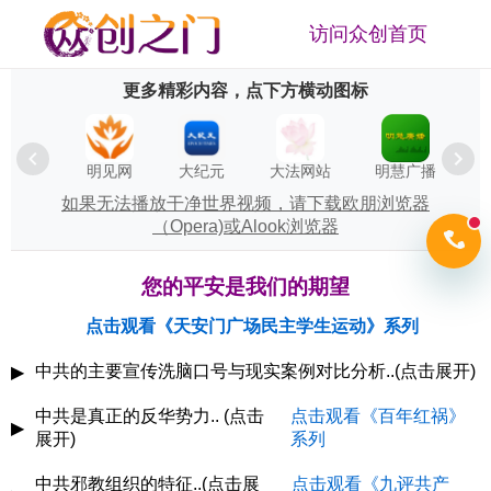
访问众创首页
更多精彩内容，点下方横动图标
无法播放
明见网
大纪元
大法网站
明慧广播
如果无法播放干净世界视频，请下载欧朋浏览器
（Opera)或Alook浏览器
您的平安是我们的期望
点击观看《天安门广场民主学生运动》系列
中共的主要宣传洗脑口号与现实案例对比分析..(点击展开)
▶
一、思想洗脑的核心目的
中共是真正的反华势力.. (点击
点击观看《百年红祸》
▶
展开)
系列
巩固统治合法性（如：党=国家）
消除批判性思维（只接受党的叙事）
百年来，中共以极权统治和恐怖手段一步步掠夺中华儿女的
中共邪教组织的特征..(点击展
点击观看《九评共产