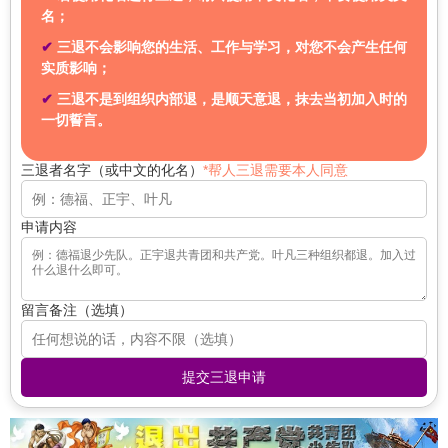
答：法轮功由李洪志先生于1992年在中国长春传出。1992
他们在国际上装模作样宣称"环境保护先锋"，却让本国城市
歌》、《梅花诗》及《马前课》等；西方的《圣经启示录》
名；
意制造冤假错案，涉嫌滥用职权罪、徇私枉法罪等诸多罪
未受控的宗教组织（如家庭教会、法轮功），以党代"信
“听党话，跟党走”
年5月在长春举办第一期传功讲法班，正式公开传出。1992
雾霾遮天、河流黑臭、土壤重金属超标。
等。都惊人一致地预言这几年中共要灭亡，还记载着天灭中
名。
仰"。
→ 明确要求思想和行动的绝对服从，是典型的极权标语。
三退不会影响您的生活、工作与学习，对您不会产生任何
年5月至1994底，他受邀在北京、武汉、广州等地举办50多
共时其追随者被一同诛灭的可怕惨景。
实质影响；
他们口口声声高喊"美帝亡我之心不死"，却把自己的妻儿老
场大型面授班。在气功热潮中，法轮功脱颖而出，迅速发
一、构成本罪的四要件不成立，真正破坏法律实施的恰恰是
生存资源控制：
垄断土地、资源、户籍、就业、教育等基
“稳定压倒一切”
小送去美英澳加 安家置业、读书移民，外汇转移、国籍转
展，获得社会广泛认可。
二零零二年六月，在贵州平塘县发现的亿年"藏字石"，五百
迫害法轮功学员的行政、司法机关公职人员
本生存要素，使人民对政权产生高度依赖，不服从即"失去
三退不是到组织内部退，是顺天意退，抹去当初加入时的
→ 为镇压异见、维稳高压提供政治借口，压制社会正义和言
换一个不落，自己却继续在国内操控舆论，煽动仇美仇日仇
年前崩裂惊现"中国共产党亡"。这一切其实都是在告诉人
生存权"。
一切誓言。
论自由。
3. “真、善、忍”具体含义是什么？
台情绪。
们"天灭中共"的天象，希望人们能够"退党保平安"。
犯罪事实，是指犯罪构成要件的各项基本事实情况必须具
答：“真、善、忍”是法轮功的核心指导原则，修炼者需要在
强行入教：
从小学到大学实行"强制入党入团入队"制度，
备。无论广义的犯罪事实，还是狭义的犯罪事实，都不能针
“发展才是硬道理”
三退者名字（或中文的化名）
*帮人三退需要本人同意
他们用"人民至上"的口号行"官权至上"的实政，维稳压制、
实修中逐渐认识。李洪志师父在《何为忍》一文中写
2.为什么说共产党是邪灵？什么是抹兽记？
入党不仅是政治选择，也是获取社会资源、升迁通道的必
对法轮功学员，因为只有具备犯罪四要件的事实才能称
→ 用经济增长掩盖人权压迫、环境破坏和制度腐败。
强拆暴力、封口封网，毫无底线地使用国家暴力机器对付自
道：“忍是提高心性的关键。气恨、委屈、含泪而忍是常人
由之路。
为“犯罪事实”。
己百姓，对待访民如对敌寇，对待异见者如敌特。
执著于顾虑心之忍，根本就不产生气恨，不觉委屈才是修炼
答：
天地万物皆有灵，共产党也不例外，只不过它是一个邪
“中国梦”
申请内容
者之忍。”
灵。中共在人间表现是一个邪恶组织，在天上的表现是红色
暴力机构私有化：
将公安、武警、特警等国家暴力机关用
从《刑法》第三百条犯罪构成四要素来看，法轮功学员按照
→ 伪装成全民梦想，实则服务于党国体制下的民族主义操控
他们自称"母亲"，却一再残害自己的儿女，肆意蹂躏、监
恶龙（赤龙），中共崇尚红色、嗜血好杀，正体现了其邪灵
于镇压异见、维稳、打击"敌对势力"，服务于党的统治，
真、善、忍要求自己做一个好人，不存在任何犯罪的主观故
和国际扩张。
禁、殴打、奴役，甚至在黑暗的秘密角落中进行活摘器官、
4. 法轮功与普通气功有何不同？
本性。中共的百年红朝就是邪灵祸乱人间，毁灭人类道德良
而非公民的正义。
意（主观方面）；没有破坏任何一部法律法规的实施（没有
刑讯逼供、冤假错案，制造了无数家庭破碎、冤假错案血泪
答：法轮功的核心特色是“重德修心”，超越了单纯的健身气
知，欲将人带入万劫不复的地狱。
犯罪客体）；也没有任何社会危害性（客观方面）。也就是
“扫黑除恶、弘扬正气”
留言备注（选填）
虚构灾难，美化未来：
制造"没有共产党，中国就会动荡、
斑斑的悲剧。
功。普通气功多以健身或治病为目的，而法轮功重视道德修
说，不符合犯罪的构成要件，“犯罪事实”根本就不存在。
→ 表面打黑除恶，实则也用于打击异己、清除地方势力、加
亡国"的恐慌，同时描绘"民族伟大复兴""中国梦"的乌托邦
养。学员以“真、善、忍”为指导提高道德境界，这是其他气
加入"中共的党团队"组织时都要举起右手发毒誓，甘愿为中
强中央集权。
他们把法律当成统治的工具，把舆论当成操控的机器，把体
景象。
功没有的要求。许多修炼者反映，修炼后在家庭、工作、待
共而死。随着誓言的发出，在宣誓者的右手上或是额头就被
再从《刑法》第300条要保护的客体：即“国家法律、行政法
制当成牟利的平台，把中国变成一座只为极少数人服务的封
提交三退申请
人处事方面全面提升。
红色恶龙印上了一个兽记（体现另外空间的身体上）。能否
规的实施”角度讲，本罪的犯罪主体必须是破坏了法律、行
这些口号的共同特点是：
残害生灵的事实：
包括文革、六四、计划生育、打压维
闭庄园。
抹去兽印，将是人人都必须面临的生死选择，也是其还能否
政法规的实施。法轮功学员的行为没有违反哪部具体的法律
族、迫害法轮功、镇压异议群体、活摘器官等大规模侵犯
5. 法轮功与宗教有什么关系？可以同时信其他宗教吗？
得到神的救度的见证。当你面对神佛声明退出"中共的党团
和行政法规，更没有破坏哪部法律法规的实施。
混淆是非（如党即国家、服从即爱国）
他们真正颠覆的是中华民族赖以为生的文化基础和道德根基
人权的行为，造成无数生命和家庭破碎。
答：法轮功不是宗教，没有庙宇或入门仪式，但在很多地方
队"时，也就是神佛抹去你的兽印之时，也是其生命的新生